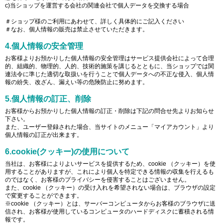
c)当ショップを運営する会社の関連会社で個人データを交換する場合
＃ショップ様のご利用にあわせて、詳しく具体的にご記入ください
＃なお、個人情報の販売は禁止させていただきます。
4.個人情報の安全管理
お客様よりお預かりした個人情報の安全管理はサービス提供会社によって合理
的、組織的、物理的、人的、技術的施策を講じるとともに、当ショップでは関
連法令に準じた適切な取扱いを行うことで個人データへの不正な侵入、個人情
報の紛失、改ざん、漏えい等の危険防止に努めます。
5.個人情報の訂正、削除
お客様からお預かりした個人情報の訂正・削除は下記の問合せ先よりお知らせ
下さい。
また、ユーザー登録された場合、当サイトのメニュー「マイアカウント」より
個人情報の訂正が出来ます。
6.cookie(クッキー)の使用について
当社は、お客様によりよいサービスを提供するため、cookie （クッキー）を使
用することがありますが、これにより個人を特定できる情報の収集を行えるも
のではなく、お客様のプライバシーを侵害することはございません。
また、cookie （クッキー）の受け入れを希望されない場合は、ブラウザの設定
で変更することができます。
※cookie （クッキー）とは、サーバーコンピュータからお客様のブラウザに送
信され、お客様が使用しているコンピュータのハードディスクに蓄積される情
報です。