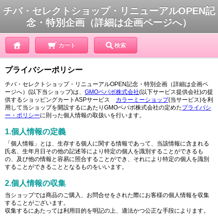
チバ・セレクトショップ・リニューアルOPEN記
念・特別企画（詳細は企画ページへ）
カート
検索
プライバシーポリシー
チバ・セレクトショップ・リニューアルOPEN記念・特別企画（詳細は企画ペ
ージへ）(以下当ショップ)は、
GMOペパボ株式会社
(以下サービス提供会社)の提
供するショッピングカートASPサービス
カラーミーショップ
(当サービス)を利
用して当ショップを開設するにあたりGMOペパボ株式会社の定めた
プライバシ
ー・ポリシー
に則った個人情報の取扱いを行います。
1.個人情報の定義
「個人情報」とは、生存する個人に関する情報であって、当該情報に含まれる
氏名、生年月日その他の記述等により特定の個人を識別することができるも
の、及び他の情報と容易に照合することができ、それにより特定の個人を識別
することができることとなるものをいいます。
2.個人情報の収集
当ショップでは商品のご購入、お問合せをされた際にお客様の個人情報を収集
することがございます。
収集するにあたっては利用目的を明記の上、適法かつ公正な手段によります。