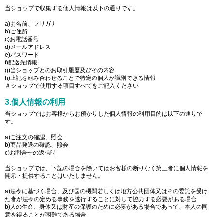
当ショップで収集する個人情報は以下の通りです。
a)お名前、フリガナ
b)ご住所
c)お電話番号
d)メールアドレス
e)パスワード
f)配送先情報
g)当ショップとのお取引履歴及びその内容
h)上記を組み合わせることで特定の個人が識別できる情報
＃ショップで使用する項目すべてをご記入ください
3.個人情報の利用
当ショップではお客様からお預かりした個人情報の利用目的は以下の通りで
す。
a)ご注文の確認、照会
b)商品発送の確認、照会
c)お問合せの返信時
当ショップでは、下記の場合を除いてはお客様の断りなく第三者に個人情報を
開示・提供することはいたしません。
a)法令に基づく場合、及び国の機関若しくは地方公共団体又はその委託を受け
た者が法令の定める事務を遂行することに対して協力する必要がある場合
b)人の生命、身体又は財産の保護のために必要がある場合であって、本人の同
意を得ることが困難である場合