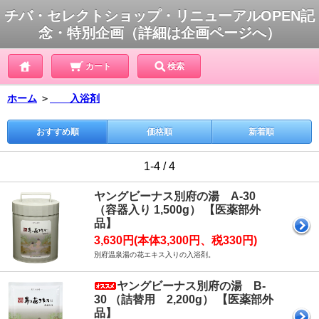
チバ・セレクトショップ・リニューアルOPEN記
念・特別企画（詳細は企画ページへ）
カート
検索
ホーム
＞
入浴剤
おすすめ順
価格順
新着順
1-4 / 4
ヤングビーナス別府の湯 A-30
（容器入り 1,500g） 【医薬部外
品】
3,630円(本体3,300円、税330円)
別府温泉湯の花エキス入りの入浴剤。
ヤングビーナス別府の湯 B-
30 （詰替用 2,200g） 【医薬部外
品】