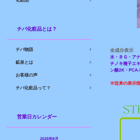
化粧品
チバ化粧品とは？
チバ物語
全成分表示
水・ＢＧ・ア
鉱泉とは
チノキ種子エ
ン酸2K・PC
お客様の声
※従来の表示
チバ化粧品って？
営業日カレンダー
2026年8月