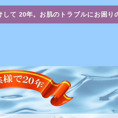
けして 20年。お肌のトラブルにお困り