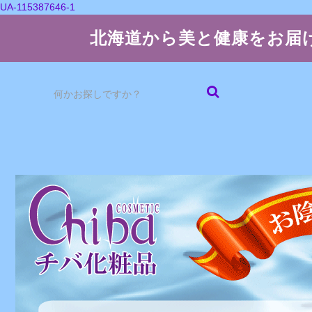
UA-115387646-1
北海道から美と健康をお届