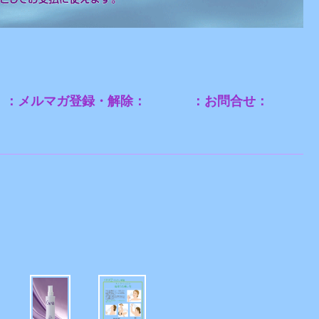
：メルマガ登録・解除：
：お問合せ：