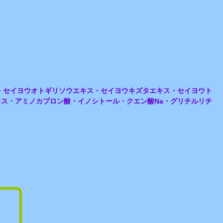
・セイヨウオトギリソウエキス・セイヨウキズタエキス・セイヨウト
ス・アミノカプロン酸・イノシトール・クエン酸Na・グリチルリチ