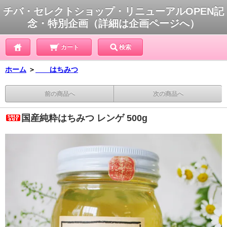
チバ・セレクトショップ・リニューアルOPEN記
念・特別企画（詳細は企画ページへ）
カート
検索
ホーム
＞
はちみつ
前の商品へ
次の商品へ
国産純粋はちみつ レンゲ 500g